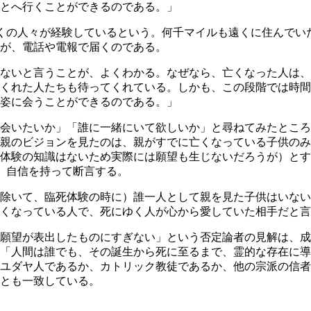
とへ行くことができるのである。」
くの人々が経験しているという。何千マイルも遠くに住んでい
が、電話や電報で届くのである。
ないと言うことが、よくわかる。なぜなら、亡くなった人は、
くれた人たちも待ってくれている。しかも、この段階では時間が
姿に会うことができるのである。」
いたいか」「誰に一緒にいて欲しいか」と尋ねてみたところ、
親のビジョンを見たのは、親がすでに亡くなっている子供のみ
体験の知識はないため実際には願望も生じないだろうが）とす
、自信を持って断言する。
除いて、臨死体験の時に）誰一人として親を見た子供はいない
くなっている人で、死にゆく人が心から愛していた相手だと言
願望が表出したものにすぎない」という否定論者の見解は、成
「人間は誰でも、その誕生から死に至るまで、霊的な存在に導
ユダヤ人であるか、カトリック教徒であるか、他の宗派の信者
とも一致している。