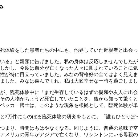
み
死体験をした患者たちの中にも、他界していた近親者と出会っ
いる』と親類に告げました。私の身体は反応しませんでしたが
しかし、今度は自分が亡くなった人々に囲まれていることに気
性が特に目立っていました。みなの背格好の全てはよく見えま
ました。みなは喜んでくれ、私は大変幸せな一時を過ごしまし
が、臨死体験中に「まだ生存しているはずの親類や友人に出会
その人物がちょうど死亡していたことを、後から知って驚くと
ベッカー博士は、このような現象を根拠として、臨死体験が単
と2万件にものぼる臨死体験の研究をもとに、「誰もひとりぼ
つまり、時間はもはやなくなる。同じように、普通の意味で空
アメリカの青年がアジアで亡くなり、ワシントンにいる母親の