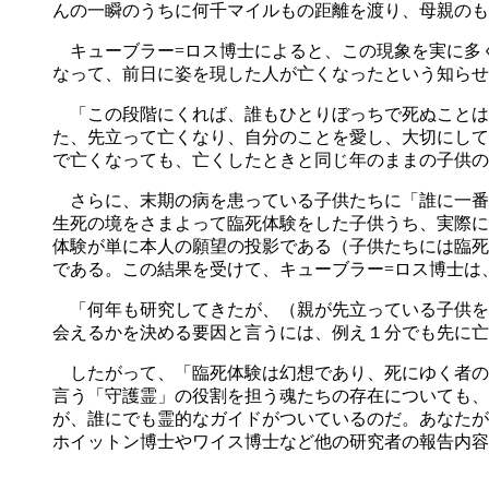
んの一瞬のうちに何千マイルもの距離を渡り、母親のも
キューブラー=ロス博士によると、この現象を実に多
なって、前日に姿を現した人が亡くなったという知らせ
「この段階にくれば、誰もひとりぼっちで死ぬことは
た、先立って亡くなり、自分のことを愛し、大切にして
で亡くなっても、亡くしたときと同じ年のままの子供の
さらに、末期の病を患っている子供たちに「誰に一番会
生死の境をさまよって臨死体験をした子供うち、実際に
体験が単に本人の願望の投影である（子供たちには臨死
である。この結果を受けて、キューブラー=ロス博士は
「何年も研究してきたが、（親が先立っている子供を
会えるかを決める要因と言うには、例え１分でも先に亡
したがって、「臨死体験は幻想であり、死にゆく者の
言う「守護霊」の役割を担う魂たちの存在についても、
が、誰にでも霊的なガイドがついているのだ。あなたが
ホイットン博士やワイス博士など他の研究者の報告内容