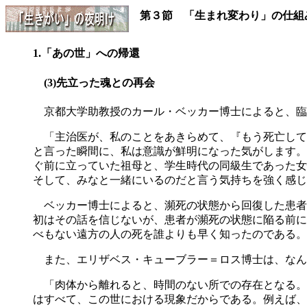
第３節 「生まれ変わり」の仕組
1.「あの世」への帰還
(3)先立った魂との再会
京都大学助教授のカール・ベッカー博士によると、臨
「主治医が、私のことをあきらめて、『もう死亡して
と言った瞬間に、私は意識が鮮明になった気がします。
ぐ前に立っていた祖母と、学生時代の同級生であった女
そして、みなと一緒にいるのだと言う気持ちを強く感じ
ベッカー博士によると、瀕死の状態から回復した患者
初はその話を信じないが、患者が瀕死の状態に陥る前に
べもない遠方の人の死を誰よりも早く知ったのである。
また、エリザベス・キューブラー＝ロス博士は、なん
「肉体から離れると、時間のない所での存在となる。
はすべて、この世における現象だからである。例えば、