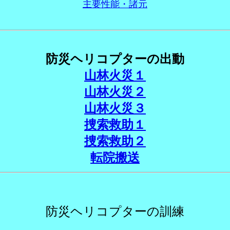
主要性能・諸元
防災ヘリコプターの出動
山林火災１
山林火災２
山林火災３
捜索救助１
捜索救助２
転院搬送
防災ヘリコプターの訓練